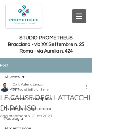
STUDIO PROMETHEUS
Bracciano - via XX Settembre n. 25
Roma - via Aurelia n. 424
Post
All Posts
Dott. Valerio Lenzoni
All Posts
Tempo di lettura: 3 min
LE CAUSE DEGLI ATTACCHI
Fisioterapia e Osteopatia
DI PANICO
Psicologia e Psicoterapia
Aggiornamento:
21 ott 2023
Podologia
Alimentazione