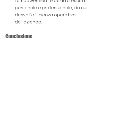
l'empowerment e per la crescita 
personale e professionale, da cui 
deriva l'efficienza operativa 
dell'azienda​​.
Conclusione
L'empowerment organizzativo non è 
una moda manageriale ma una 
strategia fondamentale per il 
successo a lungo termine delle 
aziende e i benefici in termini di 
motivazione, produttività, 
innovazione e qualità del lavoro sono 
evidenti e significativi. Le aziende che 
adottano un approccio di 
empowerment riscontrano risultati 
anche nello sviluppo professionale e 
personale dei rispettivi dipendenti.