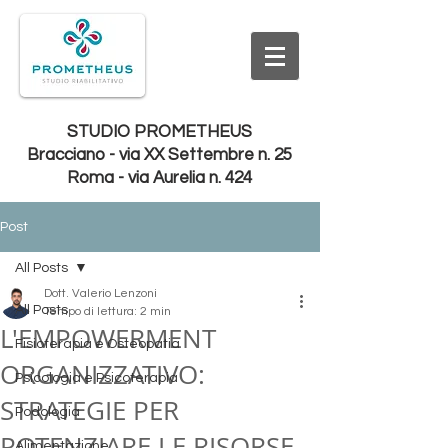
STUDIO PROMETHEUS
Bracciano - via XX Settembre n. 25
Roma - via Aurelia n. 424
Post
All Posts
Dott. Valerio Lenzoni
All Posts
Tempo di lettura: 2 min
L'EMPOWERMENT
Fisioterapia e Osteopatia
ORGANIZZATIVO:
Psicologia e Psicoterapia
STRATEGIE PER
Podologia
POTENZIARE LE RISORSE
Alimentazione