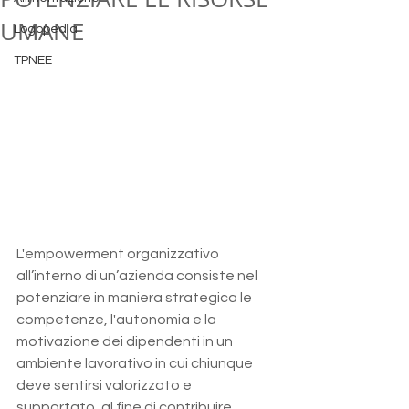
UMANE
Logopedia
TPNEE
L'empowerment organizzativo 
all’interno di un’azienda consiste nel 
potenziare in maniera strategica le 
competenze, l'autonomia e la 
motivazione dei dipendenti in un 
ambiente lavorativo in cui chiunque 
deve sentirsi valorizzato e 
supportato, al fine di contribuire 