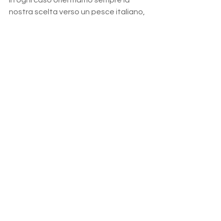
In ogni caso orientiamo sempre la 
nostra scelta verso un pesce italiano, 
quindi del Mar Mediterraneo, che non 
ha subìto un percorso molto lungo 
prima di arrivare alle aziende di 
inscatolamento.
Dott. Flavio Pettirossi
Biologo Nutrizionista
Alimentazione
Mostra tutti
Post correlati