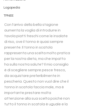
Logopedia
TPNEE
Con l'arrivo della bella stagione 
aumenta la voglia di introdurre in 
tavola piatti freschi come le insalate 
di riso, ove il tonno è quasi sempre 
presente. Il tonno in scatola 
rappresenta una scelta molto pratica 
per la nostra dieta, ma che impatto 
ha sulla nostra salute? Il mio consiglio 
è di scegliere sempre pesce fresco, 
da acquistare preferibilmente in 
pescheria. Questo non vuol dire che il 
tonno in scatola faccia male, ma è 
importante prestare molta 
attenzione alla sua scelta poiché non 
tutto il tonno in scatola è uguale e la 