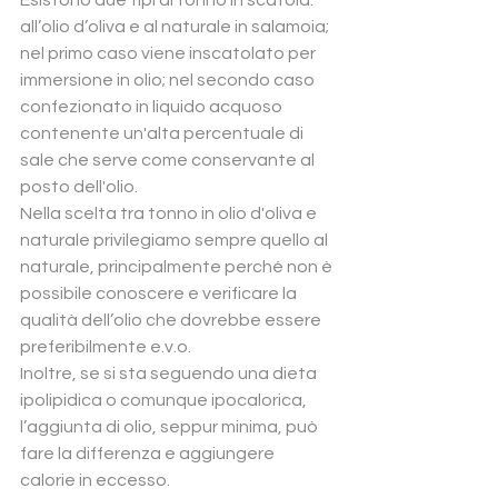
Esistono due tipi di tonno in scatola: 
all’olio d’oliva e al naturale in salamoia; 
nel primo caso viene inscatolato per 
immersione in olio; nel secondo caso 
confezionato in liquido acquoso 
contenente un'alta percentuale di 
sale che serve come conservante al 
posto dell'olio.
Nella scelta tra tonno in olio d'oliva e 
naturale privilegiamo sempre quello al 
naturale, principalmente perché non è 
possibile conoscere e verificare la 
qualità dell’olio che dovrebbe essere 
preferibilmente e.v.o.
Inoltre, se si sta seguendo una dieta 
ipolipidica o comunque ipocalorica,  
l’aggiunta di olio, seppur minima, può 
fare la differenza e aggiungere 
calorie in eccesso.