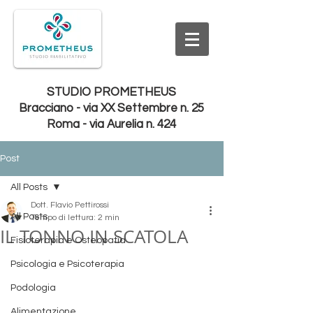
STUDIO PROMETHEUS
Bracciano - via XX Settembre n. 25
Roma - via Aurelia n. 424
Post
All Posts
Dott. Flavio Pettirossi
All Posts
Tempo di lettura: 2 min
IL TONNO IN SCATOLA
Fisioterapia e Osteopatia
Psicologia e Psicoterapia
Podologia
Alimentazione