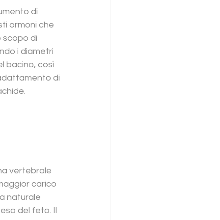
aumento di 
ti ormoni che 
o scopo di 
ndo i diametri 
el bacino, così 
'adattamento di 
achide.
na vertebrale 
maggior carico 
a naturale 
so del feto. Il 