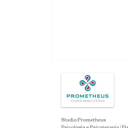
RED FLAGS IN FISIOTERAPIA
Studio Prometheus
Psicologia e Psicoterapia | F