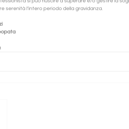
essionista si può riuscire a superare e/o gestire la sogl
 serenità l’intero periodo della gravidanza.
zi
eopata 
a