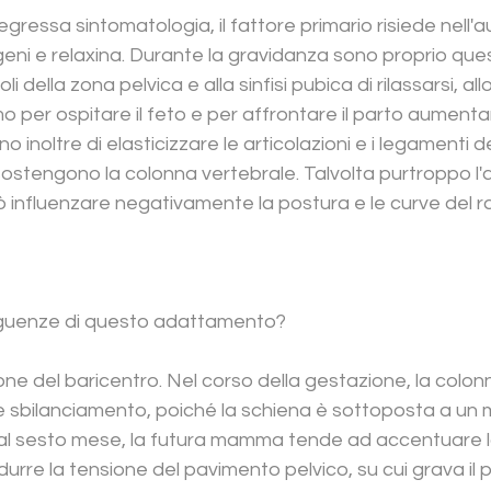
gressa sintomatologia, il fattore primario risiede nell'
ni e relaxina. Durante la gravidanza sono proprio ques
della zona pelvica e alla sinfisi pubica di rilassarsi, all
o per ospitare il feto e per affrontare il parto aumenta
o inoltre di elasticizzare le articolazioni e i legamenti d
sostengono la colonna vertebrale. Talvolta purtroppo l
 influenzare negativamente la postura e le curve del r
eguenze di questo adattamento?
ione del baricentro. Nel corso della gestazione, la colon
le sbilanciamento, poiché la schiena è sottoposta a un 
 dal sesto mese, la futura mamma tende ad accentuare l
urre la tensione del pavimento pelvico, su cui grava il pe