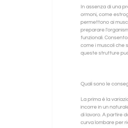
In assenza di una pre
ormoni, come estroge
permettono ai muscoli 
preparare l'organism
funzionali. Consenton
come i muscoli che 
queste strutture può
Quali sono le cons
La prima è la variaz
incorre in un natura
di lavoro. A partire
curva lombare per rid