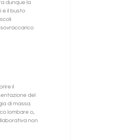
ra dunque la 
e il busto 
coli 
 sovraccarico 
re il 
sentazione del 
gia di massa. 
ico lombare o, 
laborativa non 