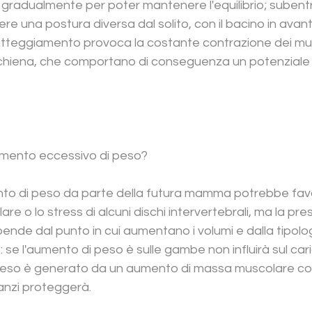
 gradualmente per poter mantenere l'equilibrio; subent
 una postura diversa dal solito, con il bacino in avanti 
 atteggiamento provoca la costante contrazione dei mus
schiena, che comportano di conseguenza un potenziale
aumento eccessivo di peso?
o di peso da parte della futura mamma potrebbe favori
e o lo stress di alcuni dischi intervertebrali, ma la pre
pende dal punto in cui aumentano i volumi e dalla tipolo
 se l'aumento di peso è sulle gambe non influirà sul car
eso è generato da un aumento di massa muscolare col
 anzi proteggerà.