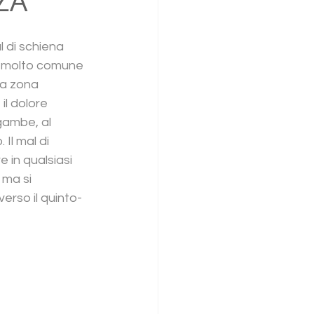
ZA
l di schiena 
 molto comune 
la zona 
l dolore 
gambe, al 
Il mal di 
in qualsiasi 
ma si 
rso il quinto-