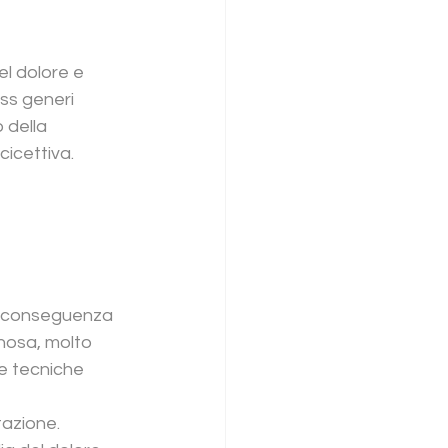
el dolore e 
ss generi 
 della 
icettiva.
i conseguenza 
nosa, molto 
le tecniche 
 
azione. 