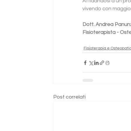
Affidandosi a un prof
vivendo con maggiore
Dott. Andrea Panun
Fisioterapista - Ost
Fisioterapia e Osteopati
Post correlati