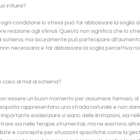
ò influire?
 ogni condizione lo stress può far abbassare la soglia d
 reazione agli stimoli. Questo non significa che lo stre
di schiena, ma sicuramente può partecipare all’aumento
on necessaria e far abbassare la soglia percettiva noc
 caso di mal di schiena?
non essere un buon momento per assumere farmaci, d
osteopatia rappresentano una strada naturale e non dan
 importante evidenziare vi siano delle limitazioni, sia nel
rare sia nelle terapie strumentali, ma ne esistono altre
ate e concepite per situazioni specifiche come la gest